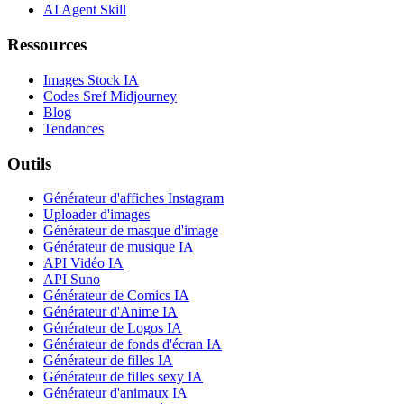
AI Agent Skill
Ressources
Images Stock IA
Codes Sref Midjourney
Blog
Tendances
Outils
Générateur d'affiches Instagram
Uploader d'images
Générateur de masque d'image
Générateur de musique IA
API Vidéo IA
API Suno
Générateur de Comics IA
Générateur d'Anime IA
Générateur de Logos IA
Générateur de fonds d'écran IA
Générateur de filles IA
Générateur de filles sexy IA
Générateur d'animaux IA