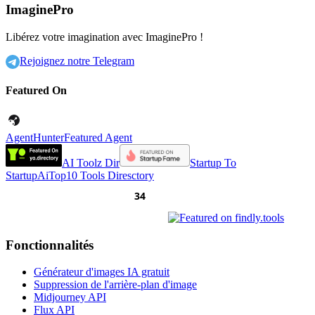
ImaginePro
Libérez votre imagination avec ImaginePro !
Rejoignez notre Telegram
Featured On
AgentHunter
Featured Agent
AI Toolz Dir
Startup To
Startup
AiTop10 Tools Diresctory
Fonctionnalités
Générateur d'images IA gratuit
Suppression de l'arrière-plan d'image
Midjourney API
Flux API