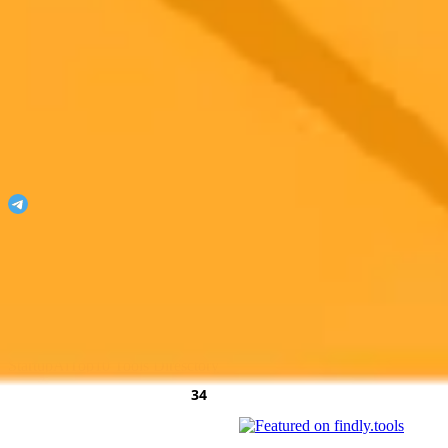
ImaginePro
¡Desata tu imaginación con ImaginePro!
Únete a nuestro Telegram
Featured On
AgentHunter
Featured Agent
AI Toolz Dir
Startup To
Startup
AiTop10 Tools Diresctory