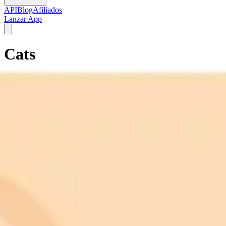
API
Blog
Afiliados
Lanzar App
Cats
Explore our web service that generates charming cat imagery using
artificial intelligence.
feline
kittens
pet photography
cat portraits
tabby cats
siamese
maine
coon
domestic cats