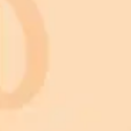
¡Suscríbete a nuestro boletín!
Suscríbete a nuestro boletín para recibir las últimas noticias y
diseños.
Suscribirse
Nature
Animals
Birds
Cars
Dogs
Fish
Artificial Intelligence
Christmas light nail design
Knitted baby blanket pattern
Maximalist interior design
Tattoo design
Valentine pictures
Landscape Wallpaper
Architecture
Botanical Art