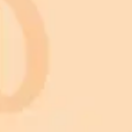
¡Suscríbete a nuestro boletín!
Suscríbete a nuestro boletín para recibir las últimas noticias y
diseños.
Suscribirse
Nature
Animals
Birds
Cars
Cats
Dogs
Fish
Artificial Intelligence
Christmas light nail design
Knitted baby blanket pattern
Maximalist interior design
Tattoo design
Valentine pictures
Architecture