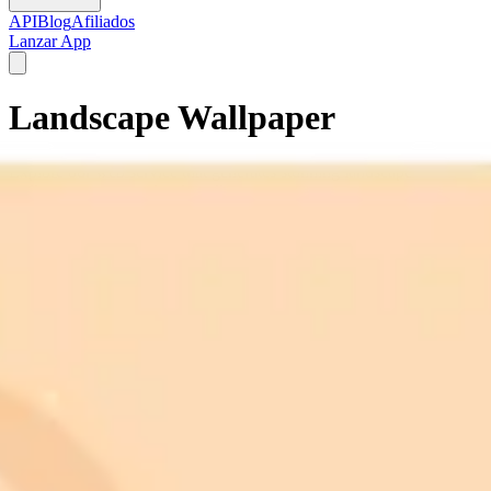
API
Blog
Afiliados
Lanzar App
Landscape Wallpaper
Explore our web service that generates stunning landscape
wallpapers using artificial intelligence.
landscape wallpaper
nature wallpaper
scenic wallpaper
HD landscape
wallpaper
4K landscape wallpaper
mountain wallpaper
forest
wallpaper
beach wallpaper