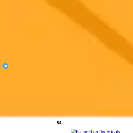
ImaginePro
¡Desata tu imaginación con ImaginePro!
Únete a nuestro Telegram
Featured On
AgentHunter
Featured Agent
AI Toolz Dir
Startup To
Startup
AiTop10 Tools Diresctory