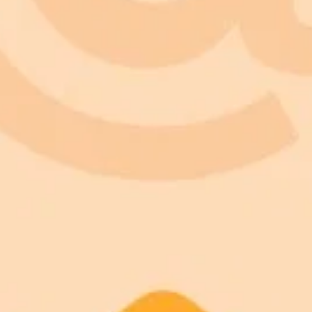
¡Suscríbete a nuestro boletín!
Suscríbete a nuestro boletín para recibir las últimas noticias y diseños.
Suscribirse
Animals
Birds
Cars
Cats
Dogs
Fish
Artificial Intelligence
Christmas light nail design
Knitted baby blanket pattern
Maximalist interior design
Tattoo design
Valentine pictures
Landscape Wallpaper
Architecture
Botanical Art