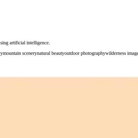
ng artificial intelligence.
hy
mountain scenery
natural beauty
outdoor photography
wilderness imag