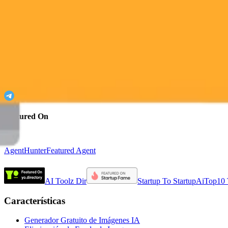
ImaginePro
¡Desata tu imaginación con ImaginePro!
Únete a nuestro Telegram
Featured On
AgentHunter
Featured Agent
AI Toolz Dir
Startup To Startup
AiTop10 T
Características
Generador Gratuito de Imágenes IA