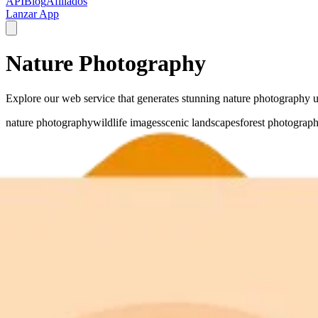
API
Blog
Afiliados
Lanzar App
Nature Photography
Explore our web service that generates stunning nature photography usi
nature photography
wildlife images
scenic landscapes
forest photograp