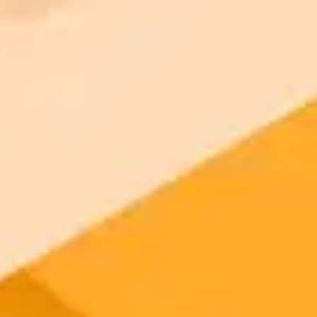
Knitted baby blanket pattern
Maximalist interior design
Tattoo design
Valentine pictures
Landscape Wallpaper
Architecture
Trending AI Art