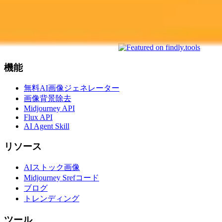
AI Toolz Dir
Startup To
Startup
AiTop10 Tools Diresctory
機能
無料AI画像ジェネレーター
画像背景除去
Midjourney API
Flux API
AI Agent Skill
リソース
AIストック画像
Midjourney Srefコード
ブログ
トレンディング
ツール