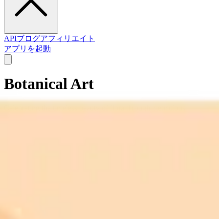
API
ブログ
アフィリエイト
アプリを起動
Botanical Art
Celebrating the timeless beauty of flora through meticulous
illustration and artistic interpretation.
botanical illustrations
floral paintings
plant artwork
herbarium
prints
vintage botanicals
nature drawings
scientific
illustrations
decorative florals